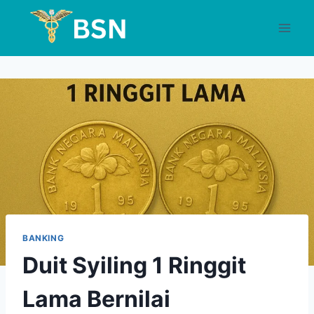
Skip
to
content
BANKING
Duit Syiling 1 Ringgit
Lama Bernilai