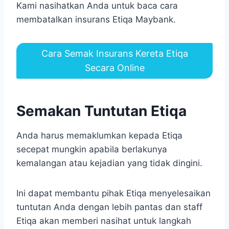
Kami nasihatkan Anda untuk baca cara
membatalkan insurans Etiqa Maybank.
Cara Semak Insurans Kereta Etiqa
Secara Online
Semakan Tuntutan Etiqa
Anda harus memaklumkan kepada Etiqa
secepat mungkin apabila berlakunya
kemalangan atau kejadian yang tidak dingini.
Ini dapat membantu pihak Etiqa menyelesaikan
tuntutan Anda dengan lebih pantas dan staff
Etiqa akan memberi nasihat untuk langkah