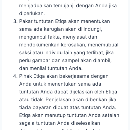
menjadualkan temujanji dengan Anda jika
diperlukan.
Pakar tuntutan Etiqa akan menentukan
sama ada kerugian akan dilindungi,
mengumpul fakta, menyiasat dan
mendokumenkan kerosakan, menemubual
saksi atau individu lain yang terlibat, jika
perlu gambar dan sampel akan diambil,
dan menilai tuntutan Anda.
Pihak Etiqa akan bekerjasama dengan
Anda untuk menentukan sama ada
tuntutan Anda dapat dijelaskan oleh Etiqa
atau tidak. Penjelasan akan diberikan jika
tiada bayaran dibuat atas tuntutan Anda.
Etiqa akan menutup tuntutan Anda setelah
segala tuntutan Anda diselesaikan