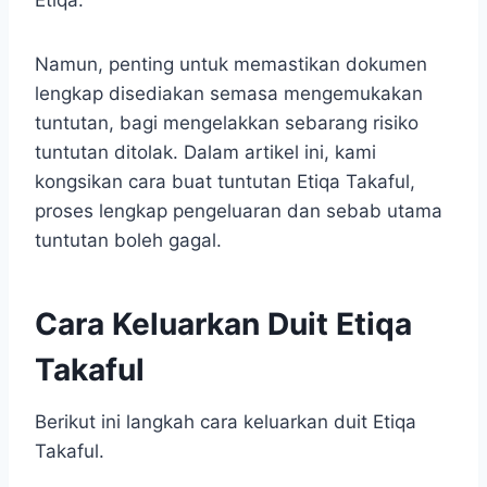
Etiqa.
Namun, penting untuk memastikan dokumen
lengkap disediakan semasa mengemukakan
tuntutan, bagi mengelakkan sebarang risiko
tuntutan ditolak. Dalam artikel ini, kami
kongsikan cara buat tuntutan Etiqa Takaful,
proses lengkap pengeluaran dan sebab utama
tuntutan boleh gagal.
Cara Keluarkan Duit Etiqa
Takaful
Berikut ini langkah cara keluarkan duit Etiqa
Takaful.