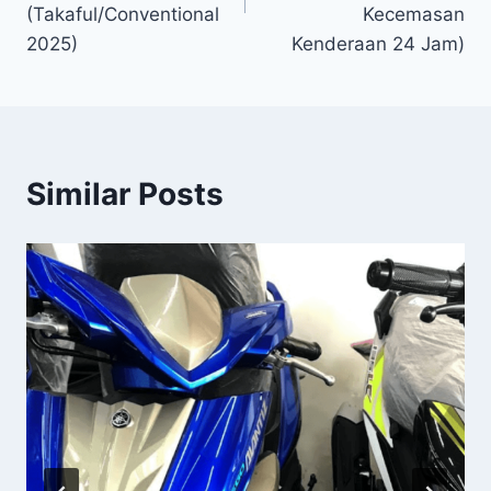
(Takaful/Conventional
Kecemasan
2025)
Kenderaan 24 Jam)
Similar Posts