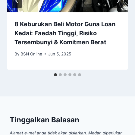
8 Keburukan Beli Motor Guna Loan
Kedai: Faedah Tinggi, Risiko
Tersembunyi & Komitmen Berat
By
BSN Online
Jun 5, 2025
Tinggalkan Balasan
Alamat e-mel anda tidak akan disiarkan.
Medan diperlukan