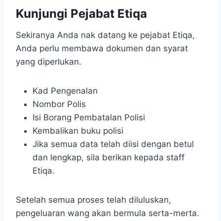
Kunjungi Pejabat Etiqa
Sekiranya Anda nak datang ke pejabat Etiqa,
Anda perlu membawa dokumen dan syarat
yang diperlukan.
Kad Pengenalan
Nombor Polis
Isi Borang Pembatalan Polisi
Kembalikan buku polisi
Jika semua data telah diisi dengan betul
dan lengkap, sila berikan kepada staff
Etiqa.
Setelah semua proses telah diluluskan,
pengeluaran wang akan bermula serta-merta.