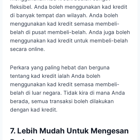
fleksibel. Anda boleh menggunakan kad kredit
di banyak tempat dan wilayah. Anda boleh
menggunakan kad kredit semasa membeli-
belah di pusat membeli-belah. Anda juga boleh
menggunakan kad kredit untuk membeli-belah
secara online.
Perkara yang paling hebat dan berguna
tentang kad kredit ialah Anda boleh
menggunakan kad kredit semasa membeli-
belah di luar negara. Tidak kira di mana Anda
berada, semua transaksi boleh dilakukan
dengan kad kredit.
7. Lebih Mudah Untuk Mengesan