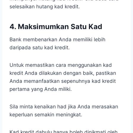
selesaikan hutang kad kredit.
4. Maksimumkan Satu Kad
Bank membenarkan Anda memiliki lebih
daripada satu kad kredit.
Untuk memastikan cara menggunakan kad
kredit Anda dilakukan dengan baik, pastikan
Anda memanfaatkan sepenuhnya kad kredit
pertama yang Anda miliki.
Sila minta kenaikan had jika Anda merasakan
keperluan semakin meningkat.
Kad kredit dahulu hanya boleh dinikmati oleh