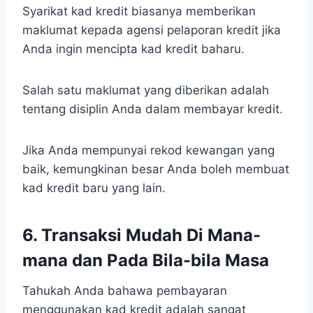
Syarikat kad kredit biasanya memberikan
maklumat kepada agensi pelaporan kredit jika
Anda ingin mencipta kad kredit baharu.
Salah satu maklumat yang diberikan adalah
tentang disiplin Anda dalam membayar kredit.
Jika Anda mempunyai rekod kewangan yang
baik, kemungkinan besar Anda boleh membuat
kad kredit baru yang lain.
6. Transaksi Mudah Di Mana-
mana dan Pada Bila-bila Masa
Tahukah Anda bahawa pembayaran
menggunakan kad kredit adalah sangat