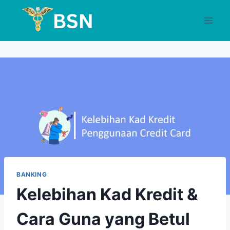
Skip
to
content
BANKING
Kelebihan Kad Kredit &
Cara Guna yang Betul