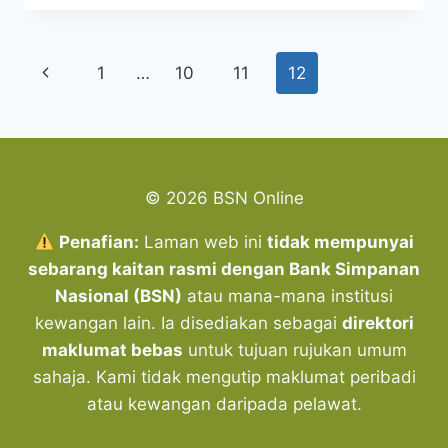
DUIT
RAYA
RM1
Page
Previous
1
…
10
11
12
DI
BANK
navigation
Page
&
MESIN
TUKAR
DUIT
© 2026 BSN Online
RAYA
2025
Penafian:
Laman web ini
tidak mempunyai
sebarang kaitan rasmi dengan Bank Simpanan
Nasional (BSN)
atau mana-mana institusi
kewangan lain. Ia disediakan sebagai
direktori
maklumat bebas
untuk tujuan rujukan umum
sahaja. Kami tidak mengutip maklumat peribadi
atau kewangan daripada pelawat.