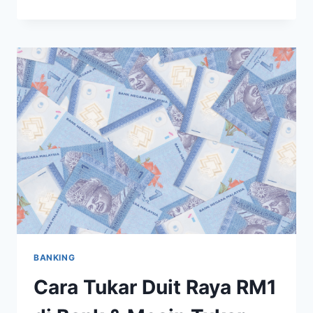
DUIT
RAYA
CIMB
2025:
CARA
&
LOKASI
ATM
CIMB,
BANK
ISLAM
DAN
LAIN-
LAIN
BANKING
Cara Tukar Duit Raya RM1